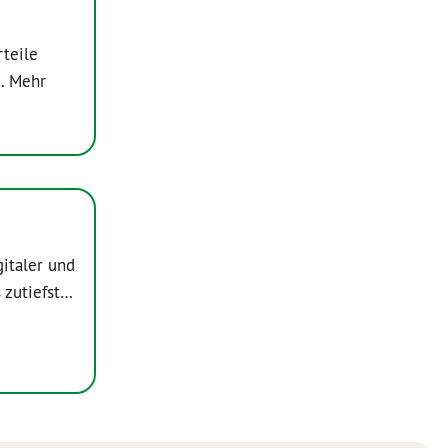
rteile
r…
Mehr
italer und
 zutiefst…