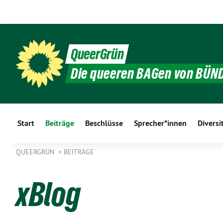
QueerGrün
Die queeren BAGen von BÜN
Start
Beiträge
Beschlüsse
Sprecher*innen
Diversi
QUEERGRÜN
BEITRÄGE
xBlog