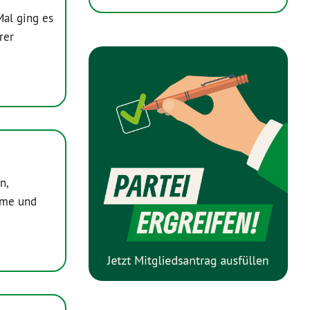
Mal ging es
rer
n,
äume und