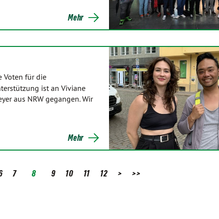
Mehr
Voten für die
terstützung ist an Viviane
eyer aus NRW gegangen. Wir
Mehr
6
7
8
9
10
11
12
>
>>