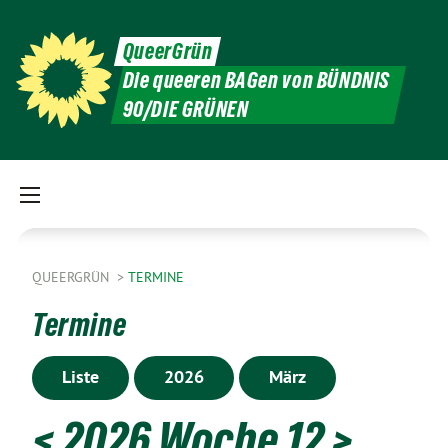
QueerGrün
Die queeren BAGen von BÜNDNIS
90/DIE GRÜNEN
QUEERGRÜN
TERMINE
Termine
Liste
2026
März
<
2026 Woche 12
>